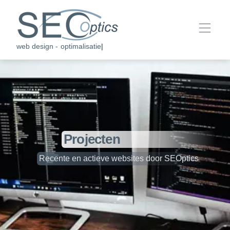
web design - optimalisatie -
|
Projecten
Recente en actieve websites door SEOptics