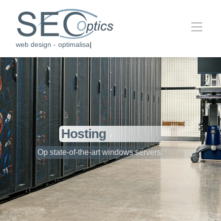
web design - optimalisati
|
Hosting
Op state-of-the-art windows servers